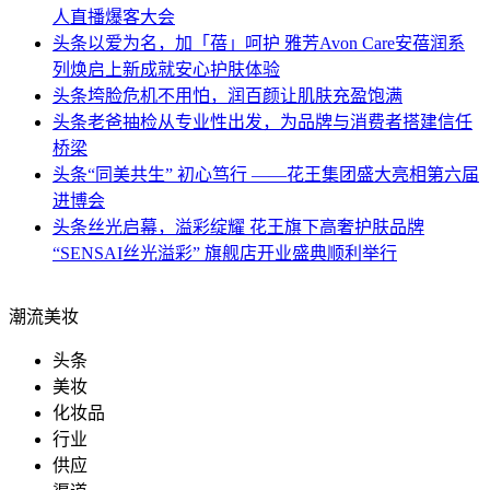
人直播爆客大会
头条
以爱为名，加「蓓」呵护 雅芳Avon Care安蓓润系
列焕启上新成就安心护肤体验
头条
垮脸危机不用怕，润百颜让肌肤充盈饱满
头条
老爸抽检从专业性出发，为品牌与消费者搭建信任
桥梁
头条
“同美共生” 初心笃行 ——花王集团盛大亮相第六届
进博会
头条
丝光启幕，溢彩绽耀 花王旗下高奢护肤品牌
“SENSAI丝光溢彩” 旗舰店开业盛典顺利举行
潮流美妆
头条
美妆
化妆品
行业
供应