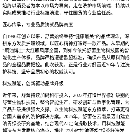
始终以消费者为本以市场为导向，走在洗护市场前端，持续以
实际成果推动行业标准演进，守住国货的专业信任感。
匠心传承，专业品质铸就品牌高度
自1996年创立以来，舒蕾始终秉持“健康最美”的品牌理念，深
耕东方发质护理领域，以匠心精神打造每一款产品。从早期的
“焗油博士”大红瓶风靡全国，到如今依托舒蕾生物科技园的智
能化生产体系，品牌严格遵循欧盟标准，确保产品从原料到成
品的全程品质把控。此次获奖，正是行业对舒蕾近30年专注洗
护科技、坚守品质初心的权威认可。
科技赋能，创新驱动品牌升级
近年来，舒蕾持续加码科研投入，2023年打造世界标准级别的
舒蕾生物科技园，整合智能生产、研发创新与数字化管理，为
产品升级提供强大支撑。以生物科技赋能东方植萃，打造更符
合国人需求的洗护解决方案。2025年，舒蕾在云南景迈山建立
滇青绿茶研究基地，结合现代AI定向提取技术，用科技赋能
解决东方发质核心痛点，推出“72小时控油蓬松”绿茶籽洗发