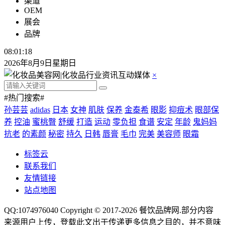
渠道
OEM
展会
品牌
08:01:19
2026年8月9日星期日
×
#热门搜索#
孙芸芸
adidas
日本
女神
肌肤
保养
金泰希
眼影
抑痘术
眼部保
养
控油
蜜桃臀
舒缓
打造
运动
零负担
食谱
安定
年龄
鬼妈妈
抗老
的素颜
秘密
持久
日韩
唇膏
毛巾
完美
美容师
眼霜
标签云
联系我们
友情链接
站点地图
QQ:1074976040 Copyright © 2017-2026
餐饮品牌网
.部分内容
来源用户上传，登载此文出于传递更多信息之目的，并不意味