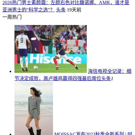
2026热门男士素颜霜：左颜右色对比馥诺娜、AMR，谁才是
亚洲男士的“科学之选”？
头条
19天前
一周热门
海信电视全记录：细
节决定成败，高卢雄鸡赢得四强最后席位
头条
1
MOISSAC发布2023秋季全新系列 | 时