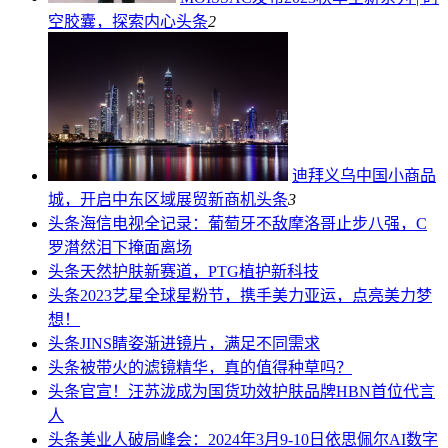
空胶囊，探索内心
头条
2
迪拜义乌中国小商品
城，开启中东区域展贸新商机
头条
3
头条
海信电视全记录：葡萄牙不敌摩洛哥止步八强，C
罗潸然泪下掩面离场
头条
天然护肤新赛道，PTG植护新科技
头条
2023艺星全球星粉节，携手美力亚运，点亮美力梦
想！
头条
JINS睛姿渐进镜片，满足不同需求
头条
被带火的滤镜精华，真的值得种草吗？
头条
官宣！汪苏泷成为国货功效护肤品牌HBN首位代言
人
头条
美业人破局峰会：2024年3月9-10日依思佩尔AI数字