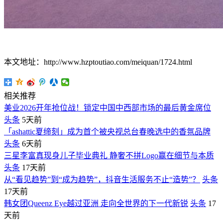
本文地址：http://www.hzptoutiao.com/meiquan/1724.html
相关推荐
美业2026开年抢位战！锁定中国中西部市场的最后黄金席位
头条
5天前
「ashattic夏缔刻」成为首个被央视总台春晚选中的香氛品牌
头条
6天前
三星李富真现身儿子毕业典礼 静奢不拼Logo赢在细节与本质
头条
17天前
从“看见趋势”到“成为趋势”，抖音生活服务不止“造势”？
头条
17天前
韩女团Queenz Eye越过亚洲 走向全世界的下一代新锐
头条
17
天前