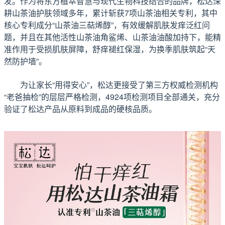
发。作为将东方植萃智慧与现代生物科技结合的品牌，松达深
耕山茶油护肤领域多年，累计斩获7项山茶油相关专利，其中
核心专利成分“山茶油三萜烯醇”，有效缓解肌肤发痒泛红问
题，并且在其他活性山茶油角鲨烯、山茶油油酸加持下，能精
准作用于受损肌肤屏障，舒痒褪红保湿，为换季肌肤筑起“天
然防护墙”。
为让家长“用得安心”，松达更接受了第三方权威检测机构
“老爸抽检”的层层严格检测，4924项检测项目全部通关，充分
验证了松达产品从原料到成品的硬核品质。