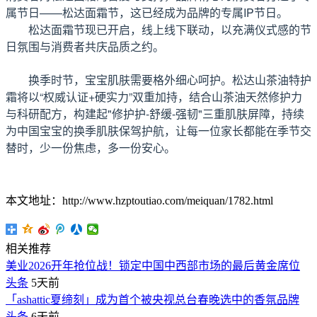
属节日——松达面霜节，这已经成为品牌的专属IP节日。
松达面霜节现已开启，线上线下联动，以充满仪式感的节
日氛围与消费者共庆品质之约。
换季时节，宝宝肌肤需要格外细心呵护。松达山茶油特护
霜将以“权威认证+硬实力”双重加持，结合山茶油天然修护力
与科研配方，构建起"修护护-舒缓-强韧"三重肌肤屏障，持续
为中国宝宝的换季肌肤保驾护航，让每一位家长都能在季节交
替时，少一份焦虑，多一份安心。
本文地址：http://www.hzptoutiao.com/meiquan/1782.html
相关推荐
美业2026开年抢位战！锁定中国中西部市场的最后黄金席位
头条
5天前
「ashattic夏缔刻」成为首个被央视总台春晚选中的香氛品牌
头条
6天前