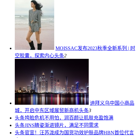
MOISSAC发布2023秋季全新系列 | 时
空胶囊，探索内心
头条
2
迪拜义乌中国小商品
城，开启中东区域展贸新商机
头条
3
头条
垮脸危机不用怕，润百颜让肌肤充盈饱满
头条
JINS睛姿渐进镜片，满足不同需求
头条
官宣！汪苏泷成为国货功效护肤品牌HBN首位代言