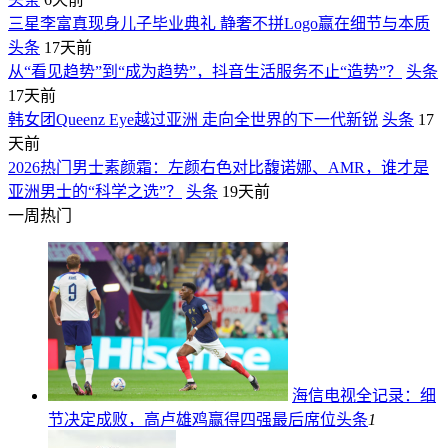
三星李富真现身儿子毕业典礼 静奢不拼Logo赢在细节与本质
头条
17天前
从“看见趋势”到“成为趋势”，抖音生活服务不止“造势”？
头条
17天前
韩女团Queenz Eye越过亚洲 走向全世界的下一代新锐
头条
17
天前
2026热门男士素颜霜：左颜右色对比馥诺娜、AMR，谁才是
亚洲男士的“科学之选”？
头条
19天前
一周热门
海信电视全记录：细
节决定成败，高卢雄鸡赢得四强最后席位
头条
1