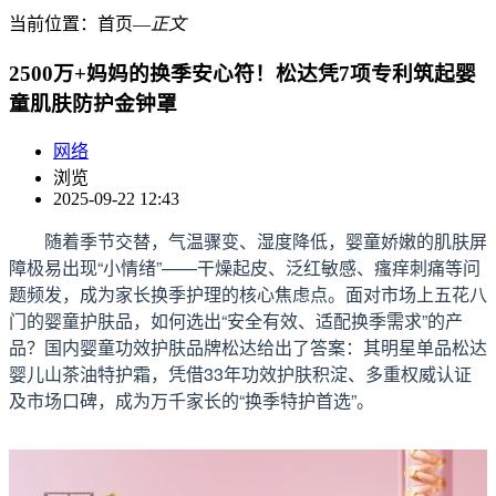
当前位置：
首页
―
正文
2500万+妈妈的换季安心符！松达凭7项专利筑起婴
童肌肤防护金钟罩
网络
浏览
2025-09-22 12:43
随着季节交替，气温骤变、湿度降低，婴童娇嫩的肌肤屏
障极易出现“小情绪”——干燥起皮、泛红敏感、瘙痒刺痛等问
题频发，成为家长换季护理的核心焦虑点。面对市场上五花八
门的婴童护肤品，如何选出“安全有效、适配换季需求”的产
品？国内婴童功效护肤品牌松达给出了答案：其明星单品松达
婴儿山茶油特护霜，凭借33年功效护肤积淀、多重权威认证
及市场口碑，成为万千家长的“换季特护首选”。