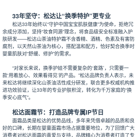
33年坚守：松达让“换季特护”更专业
松达33年始终以“守护中国宝宝肌肤健康”为使命，拒绝冗
余成分添加，坚持“妆食同源”理念，将食品级安全标准融入护
肤研发——松达山茶油特护霜不含香精、酒精、色素及有害防
腐剂，以天然山茶油为核心，搭配温和配方，恰好契合换季时
婴童肌肤对“舒缓、修护”的需求。
“对家长来说，换季护娃不需要复杂的‘套路’，只需要一
款‘用着放心、效果看得见’的产品。”松达品牌负责人表示，未
来松达将继续深化山茶油活性成分研发，联合更多权威机构推
进功效验证，让33年的专业护肤积淀，转化为千万家庭的“换
季安心底气”。
松达面霜节：打造品牌专属IP节日
面霜品类是松达的优势品线，多年来凭借卓越的品质和良
好的口碑，长期在婴童面霜市场占据重要地位，为了回馈广大
消费者对松达面霜的喜爱与支持，品牌精心为消费者打造了专