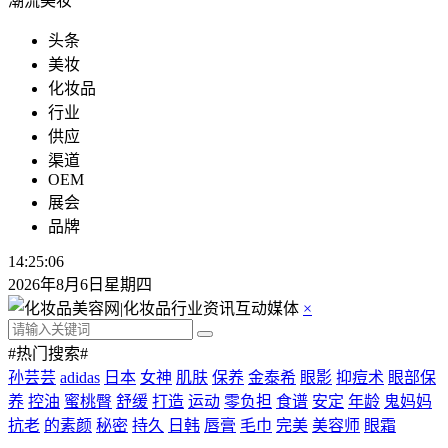
潮流美妆
头条
美妆
化妆品
行业
供应
渠道
OEM
展会
品牌
14:25:07
2026年8月6日星期四
×
#热门搜索#
孙芸芸
adidas
日本
女神
肌肤
保养
金泰希
眼影
抑痘术
眼部保
养
控油
蜜桃臀
舒缓
打造
运动
零负担
食谱
安定
年龄
鬼妈妈
抗老
的素颜
秘密
持久
日韩
唇膏
毛巾
完美
美容师
眼霜