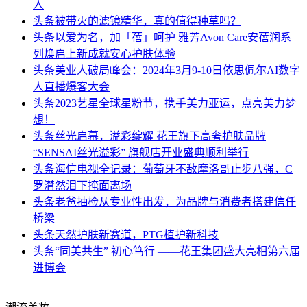
人
头条
被带火的滤镜精华，真的值得种草吗？
头条
以爱为名，加「蓓」呵护 雅芳Avon Care安蓓润系
列焕启上新成就安心护肤体验
头条
美业人破局峰会：2024年3月9-10日依思佩尔AI数字
人直播爆客大会
头条
2023艺星全球星粉节，携手美力亚运，点亮美力梦
想！
头条
丝光启幕，溢彩绽耀 花王旗下高奢护肤品牌
“SENSAI丝光溢彩” 旗舰店开业盛典顺利举行
头条
海信电视全记录：葡萄牙不敌摩洛哥止步八强，C
罗潸然泪下掩面离场
头条
老爸抽检从专业性出发，为品牌与消费者搭建信任
桥梁
头条
天然护肤新赛道，PTG植护新科技
头条
“同美共生” 初心笃行 ——花王集团盛大亮相第六届
进博会