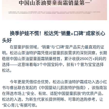
换季护娃不慌！松达凭“销量+口碑”成家长心
头好
在婴童护肤领域，“销量”与“口碑”是产品实力最直观的证
明。松达山茶油特护霜凭借对婴童肌肤需求的深刻洞察，长期
稳居中国山茶油婴童面霜销量榜首，累计收获2500万+妈妈的
选择——这意味着每3个中国宝妈中，就有1个曾为宝宝选择
松达。
今年更是凭借综合优势，松达山茶油特护霜成功入选小红
书与睿丛联合发起的《中国婴幼儿肌肤特护指南》，该指南旨
在筛选市场上“安全、有效、适配中国婴童肌肤”的优质产品，
松达的入选，为新生代家长提供明晰、可靠的选购参考，让
“安心育儿”有据可依。