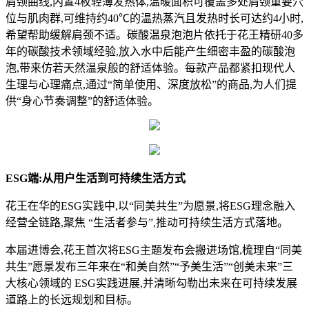
肩颈曲线,内置4枚轻薄发热体,温暖面积可覆盖多处肩颈重要穴
位与肌肉群,可维持约40℃的温热蒸汽且发热时长可达约4小时,
希望帮助缓解肩颈不适。碳酸温泉泡泡片依托于花王精研40多
年的碳酸技术领域经验,放入水中后能产生细密丰盈的碳酸泡
泡,带来仿若天然温泉般的舒适体验。每款产品都紧扣现代人
生理与心理痛点,通过“简单使用、深度放松”的商品,为人们提
供“身心节奏调整”的舒适体验。
ESG
端:从用户生活到可持续生活方式
花王在华的ESG实践中,以“同美共生”为愿景,将ESG理念融入
经营全链路,聚焦 “生活者参与”,推动可持续生活方式落地。
本届进博会,花王首次将ESG主题发布会搬进场馆,梳理自“同美
共生”愿景发布三年来在“和美自然”“予美生活”“创美未来”三
大核心领域的 ESG实践进展,并清晰勾勒出未来在可持续发展
道路上的长远规划和目标。