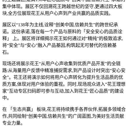
集中体现。展区不仅回溯花王跨越世纪的坚守,更通过四大板
块,全方位展现花王从用户心声到产业共赢的品质实践。
展区以“138年为主线,诠释“创美中国,信赖共生”的跨世纪承
诺。这份承诺,落在每一个产品与原料的「安全安心的品质诠
释」 上。展区将详细揭示花王如何通过对“精纯”的极致追求,
将“安全”与“安心”融入产品基因,构筑起无可替代的信赖基
石。
现场还将展示花王“从用户心声收集到优质产品开发”的全链
路:从海量用户反馈中精准捕捉需求,到产品设计时突出“安心安
全”。花王还将演示如何将用户心声转化为提升生活品质的优
质方案,体现对用户体验的重视。同时,现场观众进入“花王理想
家”互动专区扫码即可参与互动,加入到花王“匠心品质”的建设
中。
在 「生态共赢」 板块,花王将持续携手各界伙伴,拓展多领域合
作,共同绘制“创美中国,信赖共生”的广阔蓝图,为美好生活贡献
专业力量。