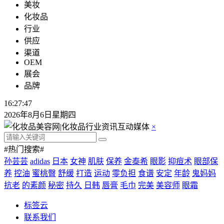
美妆
化妆品
行业
供应
渠道
OEM
展会
品牌
16:27:47
2026年8月6日星期四
×
#热门搜索#
孙芸芸
adidas
日本
女神
肌肤
保养
金泰希
眼影
抑痘术
眼部保
养
控油
蜜桃臀
舒缓
打造
运动
零负担
食谱
安定
年龄
鬼妈妈
抗老
的素颜
秘密
持久
日韩
唇膏
毛巾
完美
美容师
眼霜
标签云
联系我们