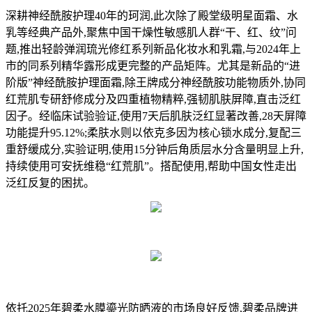
深耕神经酰胺护理40年的珂润,此次除了殿堂级明星面霜、水
乳等经典产品外,聚焦中国干燥性敏感肌人群“干、红、纹”问
题,推出轻龄弹润琉光修红系列新品化妆水和乳霜,与2024年上
市的同系列精华露形成更完整的产品矩阵。尤其是新品的“进
阶版”神经酰胺护理面霜,除王牌成分神经酰胺功能物质外,协同
红荒肌专研舒修成分及四重植物精粹,强韧肌肤屏障,直击泛红
因子。经临床试验验证,使用7天后肌肤泛红显著改善,28天屏障
功能提升95.12%;柔肤水则以依克多因为核心锁水成分,复配三
重舒缓成分,实验证明,使用15分钟后角质层水分含量明显上升,
持续使用可安抚维稳“红荒肌”。搭配使用,帮助中国女性走出
泛红反复的困扰。
依托2025年碧柔水膜鎏光防晒液的市场良好反馈,碧柔品牌进