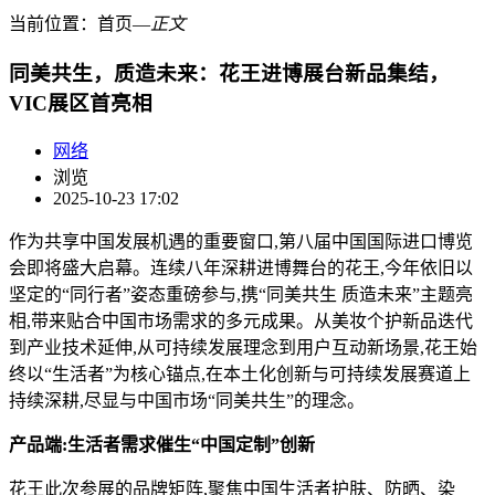
当前位置：
首页
―
正文
同美共生，质造未来：花王进博展台新品集结，
VIC展区首亮相
网络
浏览
2025-10-23 17:02
作为共享中国发展机遇的重要窗口,第八届中国国际进口博览
会即将盛大启幕。连续八年深耕进博舞台的花王,今年依旧以
坚定的“同行者”姿态重磅参与,携“同美共生 质造未来”主题亮
相,带来贴合中国市场需求的多元成果。从美妆个护新品迭代
到产业技术延伸,从可持续发展理念到用户互动新场景,花王始
终以“生活者”为核心锚点,在本土化创新与可持续发展赛道上
持续深耕,尽显与中国市场“同美共生”的理念。
产品端:生活者需求催生“中国定制”创新
花王此次参展的品牌矩阵,聚焦中国生活者护肤、防晒、染