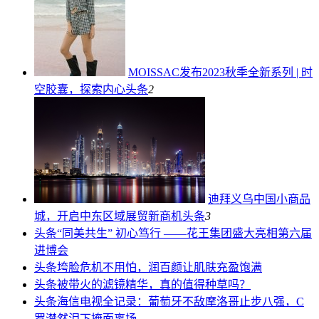
MOISSAC发布2023秋季全新系列 | 时
空胶囊，探索内心
头条
2
迪拜义乌中国小商品
城，开启中东区域展贸新商机
头条
3
头条
“同美共生” 初心笃行 ——花王集团盛大亮相第六届
进博会
头条
垮脸危机不用怕，润百颜让肌肤充盈饱满
头条
被带火的滤镜精华，真的值得种草吗？
头条
海信电视全记录：葡萄牙不敌摩洛哥止步八强，C
罗潸然泪下掩面离场