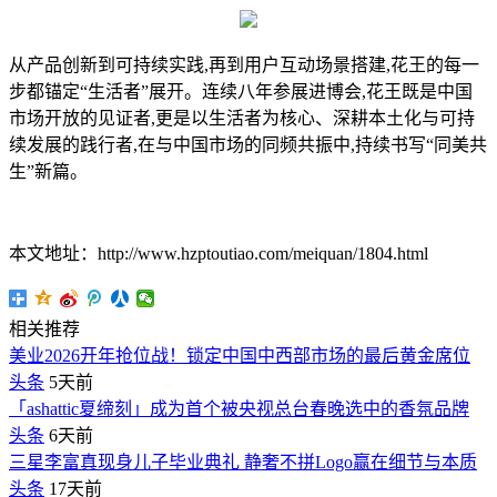
从产品创新到可持续实践,再到用户互动场景搭建,花王的每一
步都锚定“生活者”展开。连续八年参展进博会,花王既是中国
市场开放的见证者,更是以生活者为核心、深耕本土化与可持
续发展的践行者,在与中国市场的同频共振中,持续书写“同美共
生”新篇。
本文地址：http://www.hzptoutiao.com/meiquan/1804.html
相关推荐
美业2026开年抢位战！锁定中国中西部市场的最后黄金席位
头条
5天前
「ashattic夏缔刻」成为首个被央视总台春晚选中的香氛品牌
头条
6天前
三星李富真现身儿子毕业典礼 静奢不拼Logo赢在细节与本质
头条
17天前