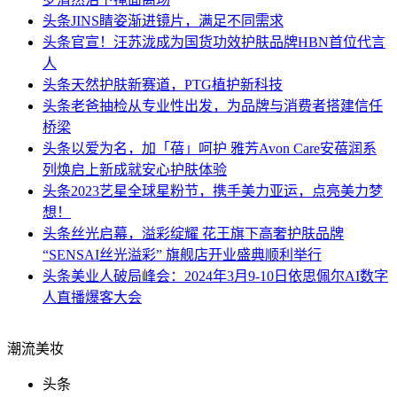
头条
JINS睛姿渐进镜片，满足不同需求
头条
官宣！汪苏泷成为国货功效护肤品牌HBN首位代言
人
头条
天然护肤新赛道，PTG植护新科技
头条
老爸抽检从专业性出发，为品牌与消费者搭建信任
桥梁
头条
以爱为名，加「蓓」呵护 雅芳Avon Care安蓓润系
列焕启上新成就安心护肤体验
头条
2023艺星全球星粉节，携手美力亚运，点亮美力梦
想！
头条
丝光启幕，溢彩绽耀 花王旗下高奢护肤品牌
“SENSAI丝光溢彩” 旗舰店开业盛典顺利举行
头条
美业人破局峰会：2024年3月9-10日依思佩尔AI数字
人直播爆客大会
潮流美妆
头条