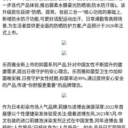
一步迭代产品体验,推出碧柔水膜鎏光防晒液(防水防汗版)。该
升级款在延续“防晒、提亮、妆前三合一”核心功效的基础上,
新增防水防汗功能,可更好适配运动出汗、日常通勤等高频场
景,为生活者提供更全面的防晒防护方案,产品预计于2026年正
式上市。
乐而雅全新上市的抑菌系列产品,针对中国女性不断提升的健
康需求,提出日夜守护的安心理念。乐而雅抑菌型卫生巾加抑
菌晚安裤,日夜守护女性经期,抑菌率达99%,通过提供安心安全
的产品,传递“你舒服更重要”的品牌理念。
作为日本彩染市场人气品牌,莉婕与进博会渊源深厚:2022年首
展便以个性便捷染发体验受关注;借着进博东风,2023年5月,中
文包装的进口莉婕泡沫染发剂正式在中国发售,同年进博会,曾
经的“人气展品”已经化身为“人气商品”。如今,产品已实现国产