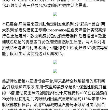
化,以焕新姿态三登展台,持续响应中国生活者需求。
本届展会,莉婕带来亚洲肤色定制发色系列,分“彩染”“盖白”两
大系列:前者凭借花王专研Coacervation显色亮泽设计实现亮泽
持色,更是定制23款透明感发色供消费者选择;后者推出10款亚
洲肤色适配的雾感盖白发色,营造自然原生质感。两大系列均
搭载花王泡沫专利技术,新手也能均匀上色,更通过AR变装等智
能手段,让生活者便捷选到专属发色。
美舒律也借第八届进博会平台,带来品牌全球焕新后的系列新
品:升级版蒸汽眼罩,采用“双重绵柔云朵结构”,保温性能提升至
约1.5倍,借助花王蒸汽温暖循环设计,可维持约40℃左右温感约
20分钟,让使用期间内眼部周围蒸汽量增加至约113%,带来SPA
般眼部放松体验。采用3D剪裁的蒸汽舒肩暖颈贴可灵活贴合