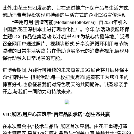
此外,由花王集团发起的、旨在
通过推广环保产品与生活方式,
帮助消费者轻松实现可持续的生活方式的企业ESG宣传活动
——“善用可用 创造可能(MottainaiHottokenai)” 自2023年引入
中国后,花王深耕本土进行现地化推广。今年,该活动发起环保
主题UGC作品征集活动;以小红书APP为核心传播阵地,广泛号
召全网用户通过照片、视频等形式,分享资源循环利用与节能
减碳的日常生活实践,旨在借助真实多元的消费者视角,展现环
保行动融入日常场景的可能。
进博会期间,为践行可持续的未来愿景,ESG展台将开展环保主
题“扭转共生”扭蛋活动,每一枚扭蛋,都蕴藏着花王为您准备的
惊喜好礼,也象征着我们对绿色明天的共同期许。诚邀您亲手
开启,与我们一同助力可持续未来。
VIC
展区:用户心声筑牢“百年品质承诺”,创生态共赢
在本次盛会中,“技术与品质”展区首次亮相。由花王重磅打造
的主题展区,是其138年匠心品质与“创美中国,信赖共生”承诺的