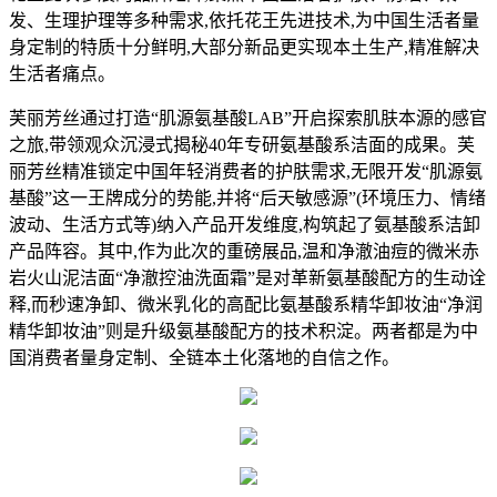
发、生理护理等多种需求,依托花王先进技术,为中国生活者量
身定制的特质十分鲜明,大部分新品更实现本土生产,精准解决
生活者痛点。
芙丽芳丝通过打造“肌源氨基酸LAB”开启探索肌肤本源的感官
之旅,带领观众沉浸式揭秘40年专研氨基酸系洁面的成果。芙
丽芳丝精准锁定中国年轻消费者的护肤需求,无限开发“肌源氨
基酸”这一王牌成分的势能,并将“后天敏感源”(环境压力、情绪
波动、生活方式等)纳入产品开发维度,构筑起了氨基酸系洁卸
产品阵容。其中,作为此次的重磅展品,温和净澈油痘的微米赤
岩火山泥洁面“净澈控油洗面霜”是对革新氨基酸配方的生动诠
释,而秒速净卸、微米乳化的高配比氨基酸系精华卸妆油“净润
精华卸妆油”则是升级氨基酸配方的技术积淀。两者都是为中
国消费者量身定制、全链本土化落地的自信之作。