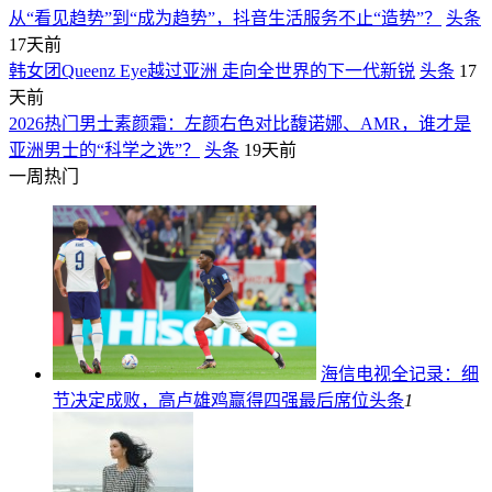
从“看见趋势”到“成为趋势”，抖音生活服务不止“造势”？
头条
17天前
韩女团Queenz Eye越过亚洲 走向全世界的下一代新锐
头条
17
天前
2026热门男士素颜霜：左颜右色对比馥诺娜、AMR，谁才是
亚洲男士的“科学之选”？
头条
19天前
一周热门
海信电视全记录：细
节决定成败，高卢雄鸡赢得四强最后席位
头条
1