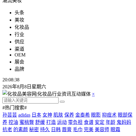
潮流美妆
头条
美妆
化妆品
行业
供应
渠道
OEM
展会
品牌
20:08:38
2026年8月8日星期六
×
#热门搜索#
孙芸芸
adidas
日本
女神
肌肤
保养
金泰希
眼影
抑痘术
眼部保
养
控油
蜜桃臀
舒缓
打造
运动
零负担
食谱
安定
年龄
鬼妈妈
抗老
的素颜
秘密
持久
日韩
唇膏
毛巾
完美
美容师
眼霜