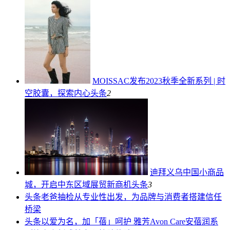
MOISSAC发布2023秋季全新系列 | 时
空胶囊，探索内心
头条
2
迪拜义乌中国小商品
城，开启中东区域展贸新商机
头条
3
头条
老爸抽检从专业性出发，为品牌与消费者搭建信任
桥梁
头条
以爱为名，加「蓓」呵护 雅芳Avon Care安蓓润系