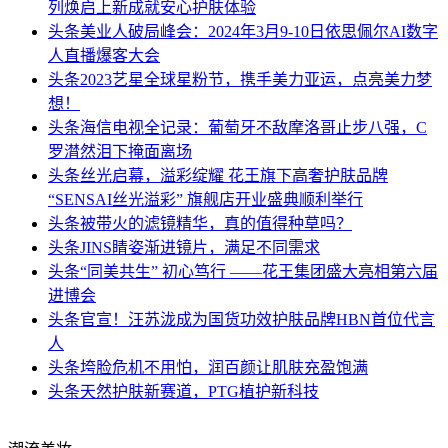
列焕启上新成就安心护肤体验
头条
美业人破局峰会：2024年3月9-10日依思佩尔AI数字
人直播爆客大会
头条
2023艺星全球星粉节，携手美力亚运，点亮美力梦
想！
头条
海信电视全记录：葡萄牙不敌摩洛哥止步八强，C
罗潸然泪下掩面离场
头条
丝光启幕，溢彩绽耀 花王旗下高奢护肤品牌
“SENSAI丝光溢彩” 旗舰店开业盛典顺利举行
头条
被带火的滤镜精华，真的值得种草吗？
头条
JINS睛姿渐进镜片，满足不同需求
头条
“同美共生” 初心笃行 ——花王集团盛大亮相第六届
进博会
头条
官宣！汪苏泷成为国货功效护肤品牌HBN首位代言
人
头条
垮脸危机不用怕，润百颜让肌肤充盈饱满
头条
天然护肤新赛道，PTG植护新科技