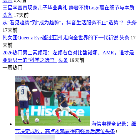
头条
6天前
三星李富真现身儿子毕业典礼 静奢不拼Logo赢在细节与本质
头条
17天前
从“看见趋势”到“成为趋势”，抖音生活服务不止“造势”？
头条
17天前
韩女团Queenz Eye越过亚洲 走向全世界的下一代新锐
头条
17
天前
2026热门男士素颜霜：左颜右色对比馥诺娜、AMR，谁才是
亚洲男士的“科学之选”？
头条
19天前
一周热门
海信电视全记录：细
节决定成败，高卢雄鸡赢得四强最后席位
头条
1