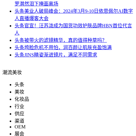
罗潸然泪下掩面离场
头条
美业人破局峰会：2024年3月9-10日依思佩尔AI数字
人直播爆客大会
头条
官宣！汪苏泷成为国货功效护肤品牌HBN首位代言
人
头条
被带火的滤镜精华，真的值得种草吗？
头条
垮脸危机不用怕，润百颜让肌肤充盈饱满
头条
JINS睛姿渐进镜片，满足不同需求
潮流美妆
头条
美妆
化妆品
行业
供应
渠道
OEM
展会