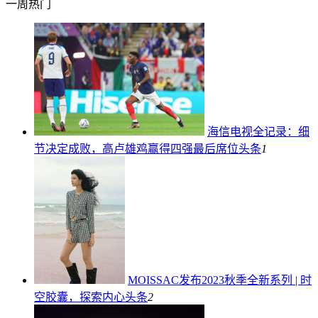
一周热门
海信电视全记录：细
节决定成败，高卢雄鸡赢得四强最后席位
头条
1
MOISSAC发布2023秋季全新系列 | 时
空胶囊，探索内心
头条
2