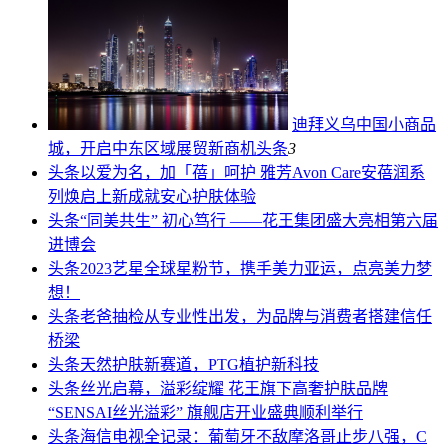
迪拜义乌中国小商品
城，开启中东区域展贸新商机
头条
3
头条
以爱为名，加「蓓」呵护 雅芳Avon Care安蓓润系
列焕启上新成就安心护肤体验
头条
“同美共生” 初心笃行 ——花王集团盛大亮相第六届
进博会
头条
2023艺星全球星粉节，携手美力亚运，点亮美力梦
想！
头条
老爸抽检从专业性出发，为品牌与消费者搭建信任
桥梁
头条
天然护肤新赛道，PTG植护新科技
头条
丝光启幕，溢彩绽耀 花王旗下高奢护肤品牌
“SENSAI丝光溢彩” 旗舰店开业盛典顺利举行
头条
海信电视全记录：葡萄牙不敌摩洛哥止步八强，C