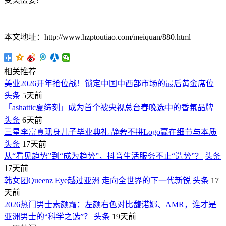
本文地址：http://www.hzptoutiao.com/meiquan/880.html
相关推荐
美业2026开年抢位战！锁定中国中西部市场的最后黄金席位
头条
5天前
「ashattic夏缔刻」成为首个被央视总台春晚选中的香氛品牌
头条
6天前
三星李富真现身儿子毕业典礼 静奢不拼Logo赢在细节与本质
头条
17天前
从“看见趋势”到“成为趋势”，抖音生活服务不止“造势”？
头条
17天前
韩女团Queenz Eye越过亚洲 走向全世界的下一代新锐
头条
17
天前
2026热门男士素颜霜：左颜右色对比馥诺娜、AMR，谁才是
亚洲男士的“科学之选”？
头条
19天前