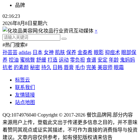
品牌
02:16:23
2026年8月8日星期六
×
#热门搜索#
孙芸芸
adidas
日本
女神
肌肤
保养
金泰希
眼影
抑痘术
眼部保
养
控油
蜜桃臀
舒缓
打造
运动
零负担
食谱
安定
年龄
鬼妈妈
抗老
的素颜
秘密
持久
日韩
唇膏
毛巾
完美
美容师
眼霜
标签云
联系我们
友情链接
站点地图
QQ:1074976040 Copyright © 2017-2026
餐饮品牌网
.部分内容
来源用户上传，登载此文出于传递更多信息之目的，并不意味
着赞同其观点或证实其描述，不可作为直接的消费指导与投资
建议。文章内容仅供参考，如有侵犯版权请来信告