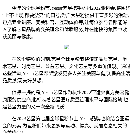
今年的全球星粉节,Yestar艺星携手杭州2022亚运会,将围绕
“上不上场,都要漂亮”的口号,为广大星粉提供丰富多彩的活动,
包括专业讲座、变美科普、互动体验等,让每位参与者都能深
入了解艺星品牌的变美理念和优质服务,并在愉快的氛围中收
获美丽与健康。
在这个特殊的时刻,艺星全球星粉节将传递品质艺星、学
术艺星、时尚艺星、公益艺星、文化艺星等多重价值观。通过
这些活动,Yestar艺星希望激发更多人关注美丽与健康,提高生活
品质,实现美好梦想。
值得一提的是,Yestar艺星作为杭州2022亚运会官方美容健
康服务供应商,也标志着艺星医疗质量管理水平与国际接轨,也
是艺星力量的又一次全新飞跃!
在2023艺星第七届全球星粉节上,Yestar品牌也将结合亚运
会的元素,为星粉们带来更多与运动、健康、美丽息息相关的
变美盛宴!