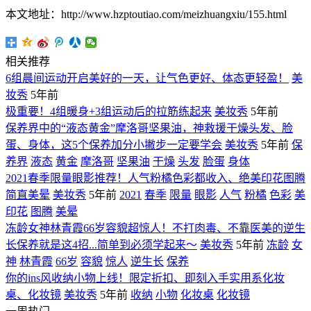
本文地址：http://www.hzptoutiao.com/meizhuangxiu/155.html
相关推荐
6组晨间运动开启美好的一天，让气色更好、体态更轻盈！
美
妆秀
5年前
极重要！4组暖身+3组运动后的拉筋练起来
美妆秀
5年前
保养界中的“液态黄金”摩洛哥坚果油，神救援干燥头发、脸
蛋、身体，这5个保养加分小撇步一定要学会
美妆秀
5年前
保
养界
液态
黄金
摩洛哥
坚果油
干燥
头发
脸蛋
身体
2021春季限量眼影推荐！人气粉橘色彩都收入、绝美印花图腾
简直美晕
美妆秀
5年前
2021
春季
限量
眼影
人气
粉橘
色彩
美
印花
图腾
美晕
冻龄女神林青霞66岁容貌超惊人！不打肉毒、不靠医美的逆生
长保养就是这4招...简单到必须学起来～
美妆秀
5年前
冻龄
女
神
林青霞
66岁
容貌
惊人
逆生长
保养
你的ins风收纳小物上线！限定折扣、即刻入手实用系化妆
桌、化妆镜
美妆秀
5年前
收纳
小物
化妆桌
化妆镜