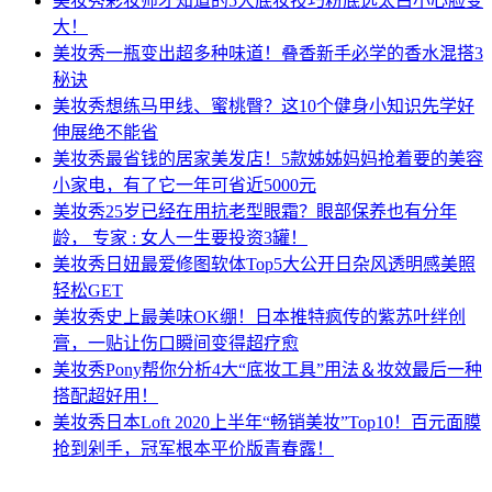
美妆秀
彩妆师才知道的5大底妆技巧粉底选太白小心脸变
大！
美妆秀
一瓶变出超多种味道！叠香新手必学的香水混搭3
秘诀
美妆秀
想练马甲线、蜜桃臀？这10个健身小知识先学好
伸展绝不能省
美妆秀
最省钱的居家美发店！5款姊姊妈妈抢着要的美容
小家电，有了它一年可省近5000元
美妆秀
25岁已经在用抗老型眼霜？眼部保养也有分年
龄， 专家 : 女人一生要投资3罐！
美妆秀
日妞最爱修图软体Top5大公开日杂风透明感美照
轻松GET
美妆秀
史上最美味OK绷！日本推特疯传的紫苏叶绊创
膏，一贴让伤口瞬间变得超疗愈
美妆秀
Pony帮你分析4大“底妆工具”用法＆妆效最后一种
搭配超好用！
美妆秀
日本Loft 2020上半年“畅销美妆”Top10！百元面膜
抢到剁手，冠军根本平价版青春露！