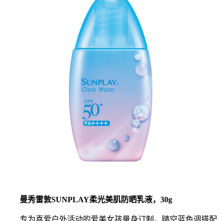
曼秀雷敦SUNPLAY柔光美肌防晒乳液，30g
专为喜爱户外活动的爱美女孩量身订制，晴空蓝色调搭配