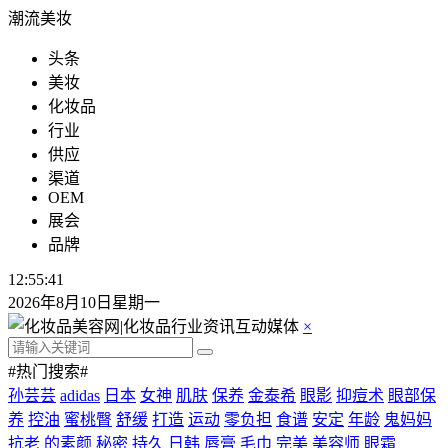
潮流美妆
头条
美妆
化妆品
行业
供应
渠道
OEM
展会
品牌
12:55:42
2026年8月10日星期一
×
#热门搜索#
孙芸芸
adidas
日本
女神
肌肤
保养
金泰希
眼影
抑痘术
眼部保
养
控油
蜜桃臀
舒缓
打造
运动
零负担
食谱
安定
年龄
鬼妈妈
抗老
的素颜
秘密
持久
日韩
唇膏
毛巾
完美
美容师
眼霜