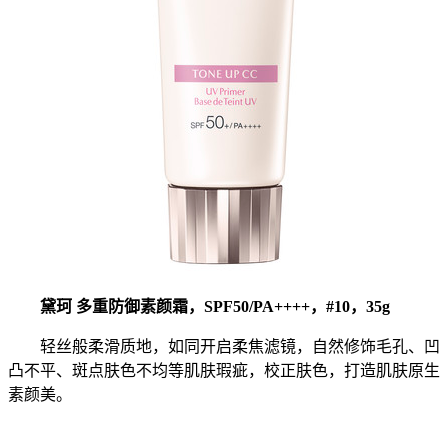
黛珂 多重防御素颜霜，SPF50/PA++++，#10，35g
轻丝般柔滑质地，如同开启柔焦滤镜，自然修饰毛孔、凹
凸不平、斑点肤色不均等肌肤瑕疵，校正肤色，打造肌肤原生
素颜美。