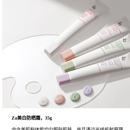
Za美白防晒霜，35g
内含美肌粉体能均匀服贴肌肤，并且透过光线折射原理，