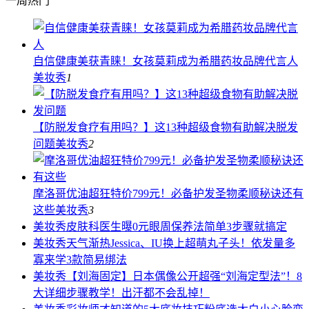
一周热门
自信健康美获青睐！女孩莫莉成为希腊药妆品牌代言人
美妆秀
1
【防脱发食疗有用吗？】这13种超级食物有助解决脱发
问题
美妆秀
2
摩洛哥优油超狂特价799元！必备护发圣物柔顺秘诀还有
这些
美妆秀
3
美妆秀
皮肤科医生曝0元眼周保养法简单3步骤就搞定
美妆秀
天气渐热Jessica、IU换上超萌丸子头！依发量多
寡来学3款简易绑法
美妆秀
【刘海固定】日本偶像公开超强“刘海定型法”！8
大详细步骤教学！出汗都不会乱掉！