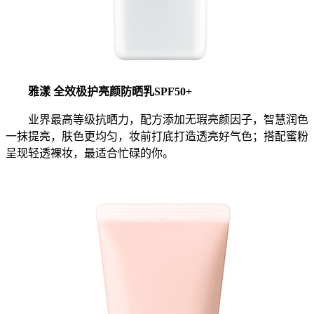
雅漾 全效极护亮颜防晒乳SPF50+
业界最高等级抗晒力，配方添加无瑕亮颜因子，智慧润色
一抹提亮，肤色更均匀，妆前打底打造透亮好气色；搭配蜜粉
呈现轻透裸妆，最适合忙碌的你。